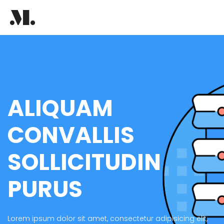
ALIQUAM
CONVALLIS
SOLLICITUDIN
PURUS
Lorem ipsum dolor sit amet, consectetur adipisicing elit,